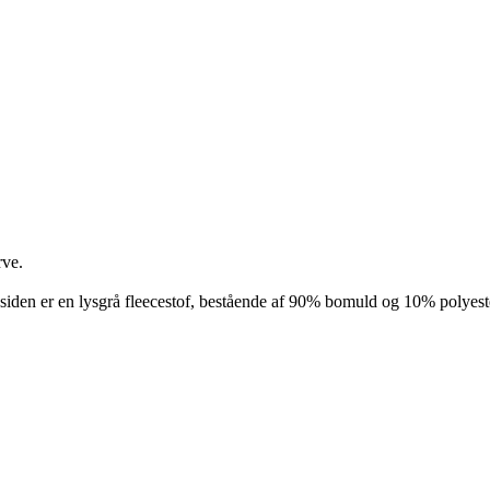
rve.
agsiden er en lysgrå fleecestof, bestående af 90% bomuld og 10% polye