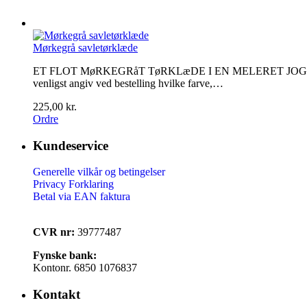
Mørkegrå savletørklæde
ET FLOT MøRKEGRåT TøRKLæDE I EN MELERET JOGGINGSTOFEn p
venligst angiv ved bestelling hvilke farve,…
225,00 kr.
Ordre
Kundeservice
Generelle vilkår og betingelser
Privacy Forklaring
Betal via EAN faktura
CVR nr:
39777487
Fynske bank:
Kontonr. 6850 1076837
Kontakt