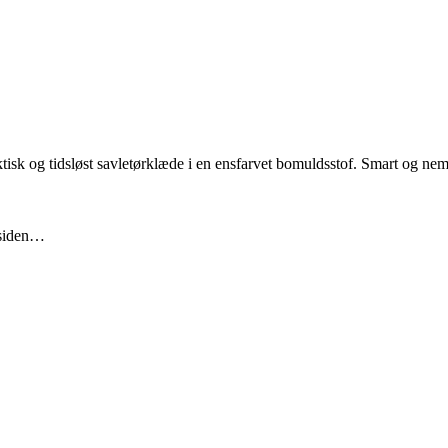
sløst savletørklæde i en ensfarvet bomuldsstof. Smart og nemt 
gsiden…