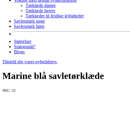
Voksne med nedsat synkefunktion
Tørklæde damer
Tørklæde herrer
Tørklæder til festlige lejligheder
Savlesmæk unge
Savlesmæk børn
Størrelser
Spørgsmål?
Blogs
Tilmeld dig vores nyhedsbrev.
Marine blå savletørklæde
SKU:
32