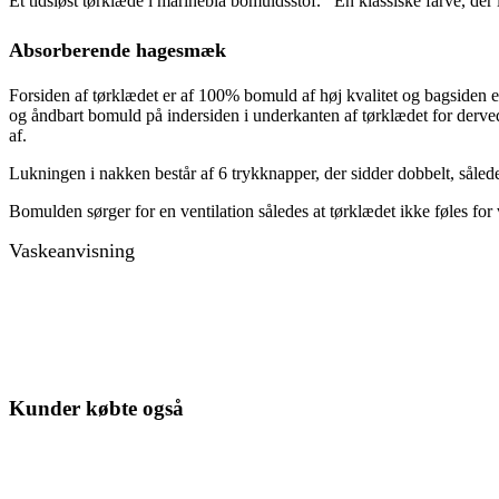
Et tidsløst tørklæde i marineblå bomuldsstof. En klassiske farve, de
Absorberende hagesmæk
Forsiden af tørklædet er af 100% bomuld af høj kvalitet og bagsiden 
og åndbart bomuld på indersiden i underkanten af tørklædet for derve
af.
Lukningen i nakken består af 6 trykknapper, der sidder dobbelt, sålede
Bomulden sørger for en ventilation således at tørklædet ikke føles for
Vaskeanvisning
Kunder købte også