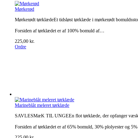
Mørkerød
Mørkerødt tørklædeEt tidsløst tørklæde i mørkerødt bomuldsstof. 
Forsiden af tørklædet er af 100% bomuld af…
225,00 kr.
Ordre
Marineblåt meleret tørklæde
SAVLESMæK TIL UNGEEn flot tørklæde, der opfanger væske. Fald
Forsiden af tørklædet er af 65% bomuld, 30% plolyester og 5
225,00 kr.