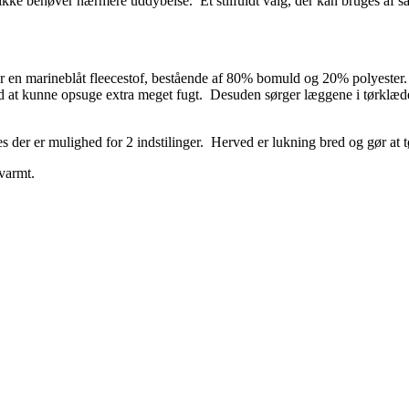
r ikke behøver nærmere uddybelse. Et stilfuldt valg, der kan bruges af
er en marineblåt fleecestof, bestående af 80% bomuld og 20% polyester.
d at kunne opsuge extra meget fugt. Desuden sørger læggene i tørklædet
s der er mulighed for 2 indstilinger. Herved er lukning bred og gør at t
 varmt.