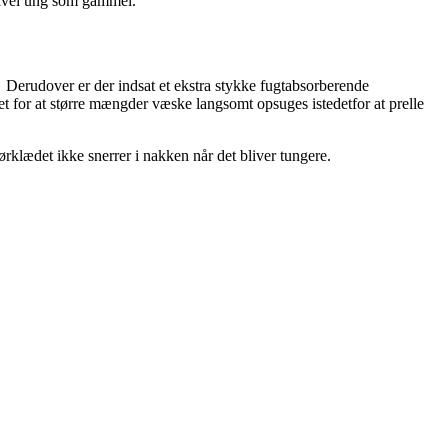
 såvel ung som gammel.
 Derudover er der indsat et ekstra stykke fugtabsorberende
 for at større mængder væske langsomt opsuges istedetfor at prelle
ørklædet ikke snerrer i nakken når det bliver tungere.